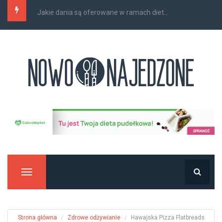
Low FODMAP a wzdęcia i bóle brzucha – co...
Manu
Strona główna
Zdrowe odżywianie
Hawajska Pizza Flatbreads