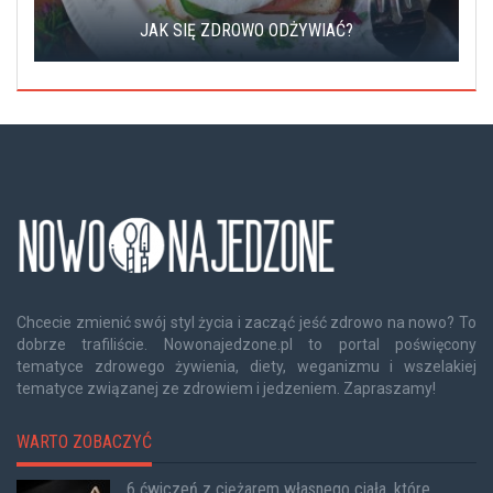
JAK SIĘ ZDROWO ODŻYWIAĆ?
Chcecie zmienić swój styl życia i zacząć jeść zdrowo na nowo? To
dobrze trafiliście. Nowonajedzone.pl to portal poświęcony
tematyce zdrowego żywienia, diety, weganizmu i wszelakiej
tematyce związanej ze zdrowiem i jedzeniem. Zapraszamy!
WARTO ZOBACZYĆ
6 ćwiczeń z ciężarem własnego ciała, które