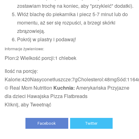
zostawiam trochę na koniec, aby "przykleić" dodatki).
Włóż blachę do piekarnika i piecz 5-7 minut lub do
momentu, aż ser się rozpuści, a brzegi skórki
zbrązowieją.
Pokrój w plastry i podawaj!
Informacje żywieniowe:
Plon
:
2
Wielkość porcji:
1 chlebek
Ilość na porcję:
Kalorie:
420Nasycone
tłuszcze:
7gCholesterol
:
48mgSód
:
1164
© Real Mom Nutrition
Kuchnia:
Amerykańska Przyjazne
dla dzieci Hawajska Pizza Flatbreads
Kliknij, aby Tweetnąć
Facebook
Twitter