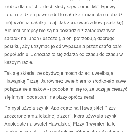
zrobić dla moich dzieci, kiedy są w domu. Mój typowy
lunch na dzień powszedni to sałatka z mamuta (zdobądź
mój wzór na sałatkę tutaj: Jak zbudować zdrową sałatkę).
Ale moi chłopcy nie są na pokładzie z załadowanych
sałatek na lunch (jeszcze!), a oni potrzebują dobrego
posiłku, aby utrzymać je od wypasania przez szafki całe
popołudnie ... chociaż to się zdarza od czasu do czasu w
każdym razie.
Tak się składa, że obydwoje moich dzieci uwielbiają
Hawajską Pizzę. Ja również uwielbiam to słodko-słonawe
połączenie smaków - i podoba mi się to, że uczę je cieszyć
się innymi dodatkami na pizzy oprócz sera!
Pomysł użycia szynki Applegate na Hawajskiej Pizzy
zaczerpnęłam z lokalnej pizzerii, która używała szynki
Applegate na swojej Hawajskiej Pizzy (i wymieniła tę
markę w menu!). Już trzeci rok współpracuję z Applegate