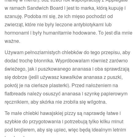
w ramach Sandwich Board i jest to marka, którą kupuję i
szanuję. Podoba mi się, że ich mięso pochodzi od
zwierząt, które nie były leczone antybiotykami lub
hormonami i były humanitarnie hodowane. To jest dla mnie
ważne.
Używam pełnoziarnistych chlebków do tego przepisu, aby
dodać trochę błonnika. Wypróbowałam również zarówno
świeżego, jak i puszkowanego ananasa i oba sprawdzają
się dobrze (jeśli używasz kawałków ananasa z puszki,
pokrój je na cieńsze plasterki). Przed nałożeniem na
flatbreads należy osuszyć ananasa i szynkę papierowym
ręcznikiem, aby skórka nie zrobiła się wilgotna.
Te małe chlebki hawajskiej pizzy są naprawdę łatwe i
szybkie do przygotowania i potrzebują tylko kilku minut
pod brojlerem, aby się upiec, więc będą idealnym letnim