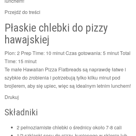
lunchem!
Przejdź do treści
Płaskie chlebki do pizzy
hawajskiej
Plon:
2
Prep Time:
10 minut
Czas gotowania:
5 minut
Total
Time:
15 minut
Te małe Hawaiian Pizza Flatbreads są naprawdę łatwe i
szybkie do zrobienia i potrzebują tylko kilku minut pod
brojlerem, aby się upiec, więc są idealnym letnim lunchem!
Drukuj
Składniki
2 pełnoziarniste chlebki o średnicy około 7-8 cali
1/2 szklanki sosu do pizzy, kupionego w sklepie lub