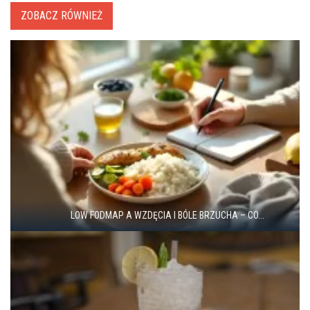
ZOBACZ RÓWNIEŻ
LOW FODMAP A WZDĘCIA I BÓLE BRZUCHA – CO...