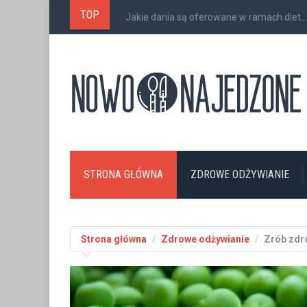
TOP
Jakie dania są oferowane w ramach diet...
STRONA GŁÓWNA
ZDROWE ODŻYWIANIE
Strona główna
Zdrowe odżywianie
Zrób zdro