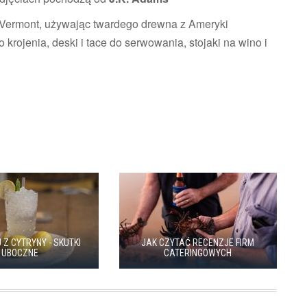
 w Vermont, używając twardego drewna z Ameryki
krojenia, deski i tace do serwowania, stojaki na wino i
U Z CYTRYNY - SKUTKI
JAK CZYTAĆ RECENZJE FIRM
UBOCZNE
CATERINGOWYCH