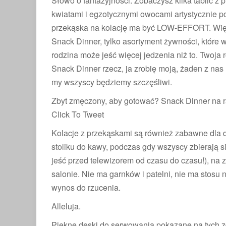
Słowo o fantazyjności: Zobaczysz kilka tablic z 
kwiatami i egzotycznymi owocami artystycznie pok
przekąska na kolację ma być LOW-EFFORT. Więc
Snack Dinner, tylko asortyment żywności, które 
rodzina może jeść więcej jedzenia niż to. Twoja 
Snack Dinner rzecz, ja zrobię moją, żaden z nas 
my wszyscy będziemy szczęśliwi.
Zbyt zmęczony, aby gotować? Snack Dinner na r
Click To Tweet
Kolacje z przekąskami są również zabawne dla d
stoliku do kawy, podczas gdy wszyscy zbierają si
jeść przed telewizorem od czasu do czasu!), na 
salonie. Nie ma garnków i patelni, nie ma stosu
wynos do rzucenia.
Alleluja.
Piękne deski do serwowania pokazane na tych 