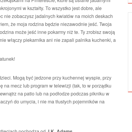
przekąskami na Pintereście, które są usiane jadalnymi
rojonymi w kształty. To wszystko jest dobre, ale
 nie zobaczysz jadalnych kwiatów na moich deskach
wiem, że moja rodzina będzie niezawodnie jeść. Twoja
ZDROWE ODŻYWIANIE
rodzina może jeść inne pokarmy niż te. Ty zrobisz swoją
nie włączy piekarnika ani nie zapali palnika kuchenki, a
atunek!
GRILL DLA SMAKOSZY
zieci. Mogą być jedzone przy kuchennej wyspie, przy
ę na mecz lub program w telewizji (tak, to w porządku
zewnątrz na patio lub na podłodze podczas pikniku w
 naczyń do umycia, i nie ma tłustych pojemników na
zdjęciach pochodzą od
J.K. Adams