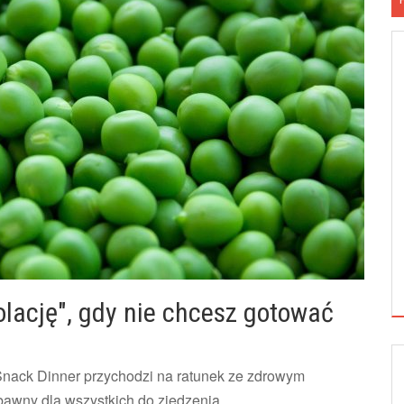
lację", gdy nie chcesz gotować
Snack Dinner przychodzi na ratunek ze zdrowym
abawny dla wszystkich do zjedzenia