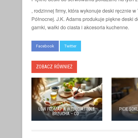
, rodzinnej firmy, która wykonuje deski ręcznie
Północnej. J.K. Adams produkuje piękne deski do 
garnki, wałki do ciasta i akcesoria kuchenne.
Facebook
Twitter
ZOBACZ RÓWNIEŻ
LOW FODMAP A WZDĘCIA I BÓLE
PICIE SOK
BRZUCHA – CO...