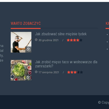
WARTO ZOBACZYĆ
K
Jak zbudować silne mięśnie łydek
30 grudnia 2021
 na
tal
y,
ze
Jak zrobić mięso taco w wolnowarze dla
zamrażarki?
17 sierpnia 2021
© Copy