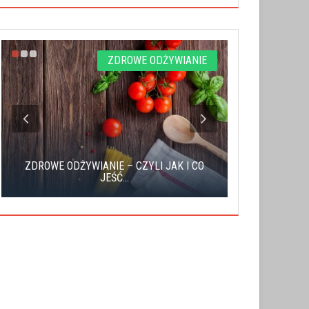
ZDROWE ODŻYWIANIE
ZDROWE ODŻYWIANIE – CZYLI JAK I CO
TRENING
JEŚĆ...
D