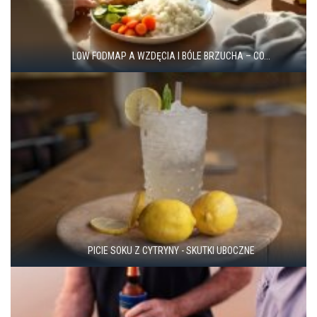
LOW FODMAP A WZDĘCIA I BÓLE BRZUCHA – CO...
PICIE SOKU Z CYTRYNY - SKUTKI UBOCZNE