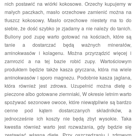
nich postawić na wiórki kokosowe. Orzechy kupujemy w
małych paczkach, masło orzechowe zamienić można na
tłuszcz kokosowy. Masło orzechowe niestety ma to do
siebie, że dość szybko je zjadamy a nie należy do tanich.
Buliony pod zupę warto gotować na kościach, które są
tanie a dostarczać będą ważnych minerałów,
aminokwasów i kolagenu. Można przyrządzić więcej i
zamrozić a na tej bazie robić zupy. Wartościowym
produktem będzie także kasza gryczana, która ma wiele
aminokwasów i sporo magnezu. Podobnie kasza jaglana,
która również jest zdrowa. Uzupełnić można dietę o
pieczone albo gotowane ziemniaki, W okresie letnim warto
spożywać sezonowe owoce, które niewątpliwie są bardzo
cenne pod kątem dostarczanych składników, a
jednocześnie ich koszty nie będą zbyt wysokie. Taka
kwestia również warto jest rozważania, gdy będzie się
zestawiać własną dietę. Przy oszczędzaniu i zdrowym