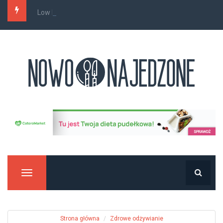
Low FODMAP a wzdęcia i bóle brzucha – co...
Manu
Strona główna
Zdrowe odżywianie