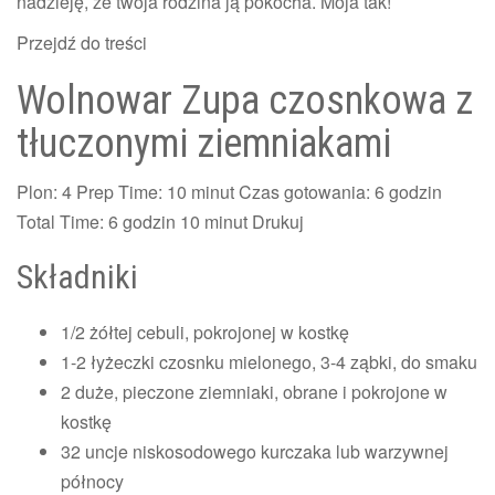
nadzieję, że twoja rodzina ją pokocha. Moja tak!
Przejdź do treści
Wolnowar Zupa czosnkowa z
tłuczonymi ziemniakami
Plon:
4
Prep Time:
10 minut
Czas gotowania:
6 godzin
Total Time:
6 godzin
10 minut
Drukuj
Składniki
1/2 żółtej cebuli, pokrojonej w kostkę
1-2 łyżeczki czosnku mielonego, 3-4 ząbki, do smaku
2 duże, pieczone ziemniaki, obrane i pokrojone w
kostkę
32 uncje niskosodowego kurczaka lub warzywnej
północy