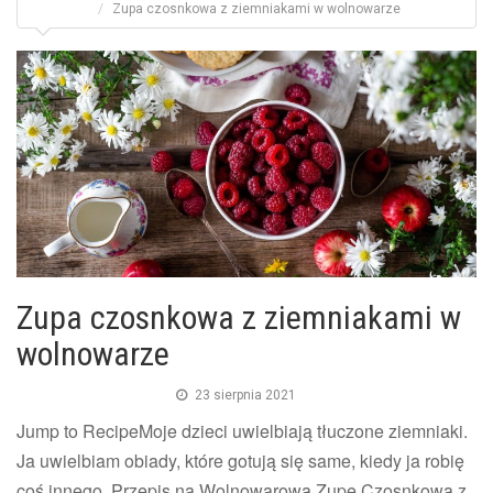
Zupa czosnkowa z ziemniakami w wolnowarze
Zupa czosnkowa z ziemniakami w
wolnowarze
23 sierpnia 2021
Jump to RecipeMoje dzieci uwielbiają tłuczone ziemniaki.
Ja uwielbiam obiady, które gotują się same, kiedy ja robię
coś innego. Przepis na Wolnowarową Zupę Czosnkową z