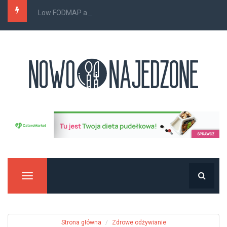
Low FODMAP a wzdęcia i bóle brzucha – co...
Manu
Strona główna
Zdrowe odżywianie