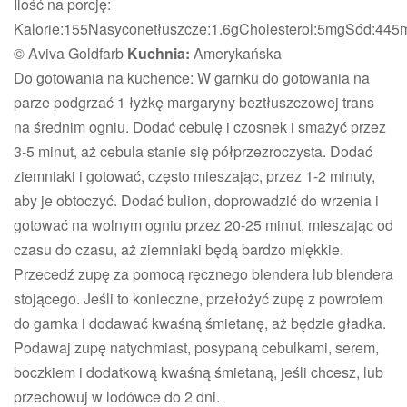
Ilość na porcję:
Kalorie:
155Nasycone
tłuszcze:
1.6gCholesterol
:
5mgSód
:
445
© Aviva Goldfarb
Kuchnia:
Amerykańska
Do gotowania na kuchence: W garnku do gotowania na
parze podgrzać 1 łyżkę margaryny beztłuszczowej trans
na średnim ogniu. Dodać cebulę i czosnek i smażyć przez
3-5 minut, aż cebula stanie się półprzezroczysta. Dodać
ziemniaki i gotować, często mieszając, przez 1-2 minuty,
aby je obtoczyć. Dodać bulion, doprowadzić do wrzenia i
gotować na wolnym ogniu przez 20-25 minut, mieszając od
czasu do czasu, aż ziemniaki będą bardzo miękkie.
Przecedź zupę za pomocą ręcznego blendera lub blendera
stojącego. Jeśli to konieczne, przełożyć zupę z powrotem
do garnka i dodawać kwaśną śmietanę, aż będzie gładka.
Podawaj zupę natychmiast, posypaną cebulkami, serem,
boczkiem i dodatkową kwaśną śmietaną, jeśli chcesz, lub
przechowuj w lodówce do 2 dni.