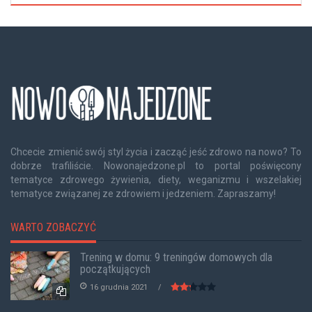
Chcecie zmienić swój styl życia i zacząć jeść zdrowo na nowo? To
dobrze trafiliście. Nowonajedzone.pl to portal poświęcony
tematyce zdrowego żywienia, diety, weganizmu i wszelakiej
tematyce związanej ze zdrowiem i jedzeniem. Zapraszamy!
WARTO ZOBACZYĆ
Trening w domu: 9 treningów domowych dla
początkujących
16 grudnia 2021